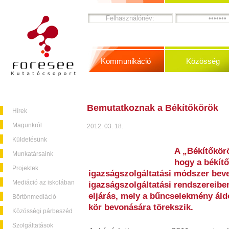
Kommunikáció
Közösség
Bemutatkoznak a Békítőkörök
Hírek
Magunkról
2012. 03. 18.
Küldetésünk
A „Békítőkör
Munkatársaink
hogy a békítő
Projektek
igazságszolgáltatási módszer beve
Mediáció az iskolában
igazságszolgáltatási rendszereiben
eljárás, mely a bűncselekmény áld
Börtönmediáció
kör bevonására törekszik.
Közösségi párbeszéd
Szolgáltatások