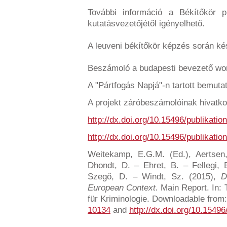
További információ a Békítőkör p
kutatásvezetőjétől igényelhető.
A leuveni békítőkör képzés során ké
Beszámoló a budapesti bevezető wo
A "Pártfogás Napjá"-n tartott bemut
A projekt záróbeszámolóinak hivatko
http://dx.doi.org/10.15496/publikatio
http://dx.doi.org/10.15496/publikatio
Weitekamp, E.G.M. (Ed.), Aertsen
Dhondt, D. – Ehret, B. – Fellegi, 
Szegő, D. – Windt, Sz. (2015),
D
European Context.
Main Report. In: T
für Kriminologie. Downloadable from
10134
and
http://dx.doi.org/10.15496