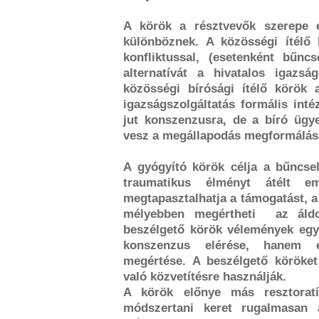
A körök a résztvevők szerepe é
különböznek. A közösségi ítélő
konfliktussal, (esetenként bűncs
alternatívát a hivatalos igazsá
közösségi bírósági ítélő körök
igazságszolgáltatás formális int
jut konszenzusra, de a bíró ügy
vesz a megállapodás megformálás
A gyógyító körök célja a bűncse
traumatikus élményt átélt e
megtapasztalhatja a támogatást, 
mélyebben megértheti az áldoz
beszélgető körök vélemények egy
konszenzus elérése, hanem 
megértése. A beszélgető körök
való közvetítésre használják.
A körök előnye más resztorat
módszertani keret rugalmasan 