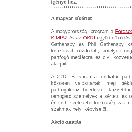
igényeihez.
***************************************
A magyar kísérlet
A magyarországi program a
Foresee
KIMISZ
és az
OKRI
együttműködésév
Gathensby és Phil Gathensby kana
képzéssel kezdődött, amelyen né
pártfogó mediátorai és civil közvetí
alapjait.
A 2012 év során a mediátor pártfo
közösen valósítanak meg békí
pártfogókhoz beérkező, közvetítői 
támogató személyek a sértetti és t
érintett, szélesebb közösség valami
szakmák helyi képviselői.
Akciókutatás