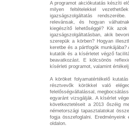
A programot akciókutatás készíti elő
milyen feltételekkel vezethe
igazságszolgáltatás rendszeréb
relevánsak, és hogyan válhatnak
kiegészítő lehetőséggé? Kik azo
igazságszolgáltatásban, akik bevo
szerepük a körben? Hogyan illesz
keretbe és a pártfogók munkájába? 
kutatók és a kísérletet végző facili
beavatkozást. E kölcsönös reflex
kísérleti programot, valamint értéke
A köröket folyamatértékelő kutatá
résztvevők körökkel való elége
felelősségvállalással, megbocsátássa
egyaránt vizsgálják. A kísérlet vég
következtetéseit a 2013 őszéig me
németországi tapasztalatokat össz
fogja összefoglalni. Eredményeink
oldalon.