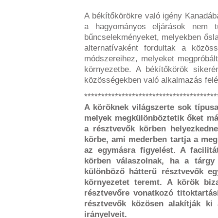
A békítőkörökre való igény Kanadába
a hagyományos eljárások nem tu
bűncselekményeket, melyekben ősla
alternatívaként fordultak a közöss
módszereihez, melyeket megpróbálta
környezetbe. A békítőkörök sikeré
közösségekben való alkalmazás felé
***************************************
A köröknek világszerte sok típusa
melyek megkülönböztetik őket má
a résztvevők körben helyezkedne
körbe, ami mederben tartja a megs
az egymásra figyelést. A facilitá
körben válaszolnak, ha a tárgy
különböző hátterű résztvevők e
környezetet teremt. A körök bi
résztvevőre vonatkozó titoktartás
résztvevők közösen alakítják ki 
irányelveit.