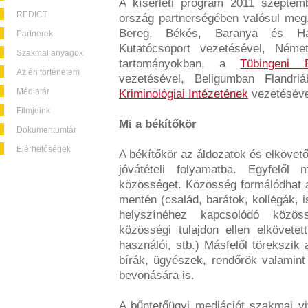
A kísérleti program 2011 szepte
REDICT
ország partnerségében valósul me
Bereg, Békés, Baranya és Ha
Partnerek
Kutatócsoport vezetésével, Néme
Szakmai anyagok
tartományokban, a
Tübingeni E
Az én történetem
vezetésével, Beligumban Flandr
Médiatár
Kriminológiai Intézetének
vezetéséve
Filmjeink
Mi a békítőkör
Dokumentumtár
Elérhetőségek
A békítőkör az áldozatok és elkövető
jóvátételi folyamatba. Egyfelől m
közösséget. Közösség formálódhat a 
mentén (család, barátok, kollégák, is
helyszínéhez kapcsolódó közös
közösségi tulajdon ellen elkövet
használói, stb.) Másfelől törekszik 
bírák, ügyészek, rendőrök valamin
bevonására is.
A bűntetőügyi mediációt szakmai vi