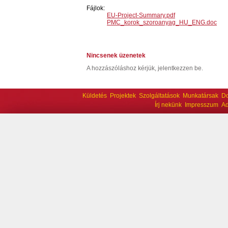
Fájlok:
EU-Project-Summary.pdf
PMC_korok_szoroanyag_HU_ENG.doc
Nincsenek üzenetek
A hozzászóláshoz kérjük, jelentkezzen be.
Küldetés
Projektek
Szolgáltatások
Munkatársak
D
Írj nekünk
Impresszum
Ad