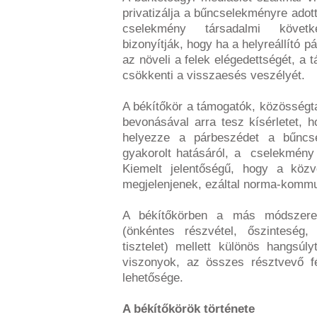
privatizálja a bűncselekményre adot
cselekmény társadalmi követk
bizonyítják, hogy ha a helyreállító 
az növeli a felek elégedettségét, a 
csökkenti a visszaesés veszélyét.
A békítőkör a támogatók, közösségt
bevonásával arra tesz kísérletet, 
helyezze a párbeszédet a bűncsel
gyakorolt hatásáról, a cselekmény 
Kiemelt jelentőségű, hogy a közv
megjelenjenek, ezáltal norma-kommun
A békítőkörben a más módszerek
(önkéntes részvétel, őszinteség,
tisztelet) mellett különös hangsúl
viszonyok, az összes résztvevő fé
lehetősége.
A békítőkörök története