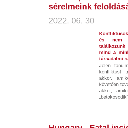
sérelmeink feloldás
2022. 06. 30
Konfliktusok
és nem b
találkozunk
mind a minke
társadalmi 
Jelen tanulm
konfliktust, 
akkor, amik
követően tov
akkor, amiko
„betokosodik”,
Hungary - Fatal inci