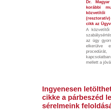
Dr. Magyar
korábbi mu
közvetítő
(resztoratív
cikk az Ügy
A közvetítői
szabálysértés
az ügy gyors
elkerülve 
procedúrá
kapcsolatban
mellett a jóvát
Ingyenesen letölthe
cikke a párbeszéd l
sérelmeink feloldá