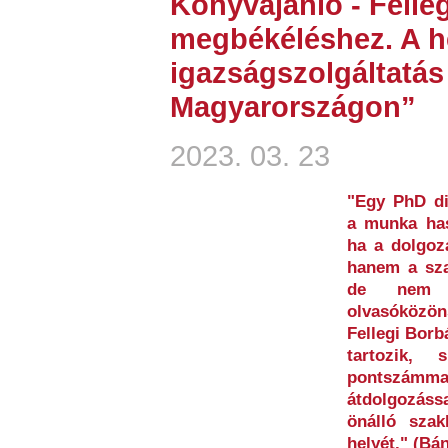
Könyvajánló - Felleg
megbékéléshez. A he
igazságszolgáltatá
Magyarországon”
2023. 03. 23
"Egy PhD di
a munka has
ha a dolgoz
hanem a szak
de nem e
olvasóközön
Fellegi Borb
tartozik,
pontszám
átdolgozáss
önálló szak
helyét." (Bá