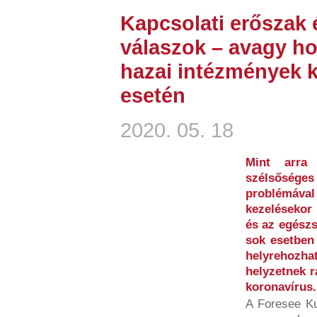
Kapcsolati erőszak 
válaszok – avagy h
hazai intézmények k
esetén
2020. 05. 18
Mint arra
szélsőséges 
problémáv
kezelésekor 
és az egészs
sok esetben
helyrehoz
helyzetnek r
koronavírus.
A Foresee K