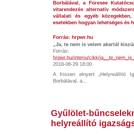
Borbálával, a Foresee Kutatócso
vitarendezés alternatív módszere
vállalati és egyéb közegekben,
esetekben hogyan lehetséges és h
Forrás: hrpwr.hu
„Ja, te nem is velem akartál kiszúr
Forrás:
hrpwr.hu/interju/cikk/ja__te_nem_i
2018-06-29 18:00
A frissen elnyert „Helyreállító Ig
Borbálával, a...
Gyűlölet-bűncselek
helyreállító igazság