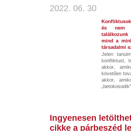
2022. 06. 30
Konfliktusok
és nem b
találkozunk
mind a minke
társadalmi 
Jelen tanulm
konfliktust, 
akkor, amik
követően tov
akkor, amiko
„betokosodik”,
Ingyenesen letölthe
cikke a párbeszéd l