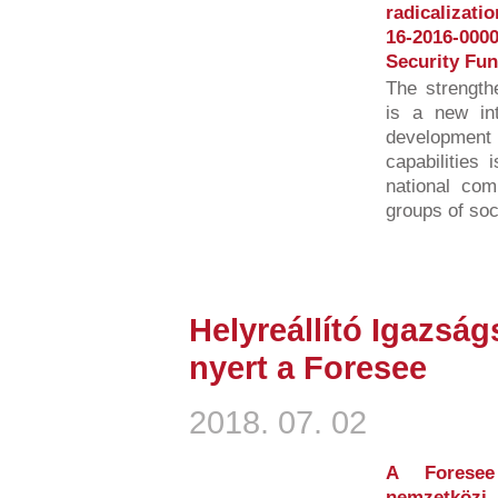
radicalizati
16-2016-00
Security Fun
The strength
is a new int
developmen
capabilities 
national com
groups of soci
Helyreállító Igazság
nyert a Foresee
2018. 07. 02
A Foresee
nemzetköz