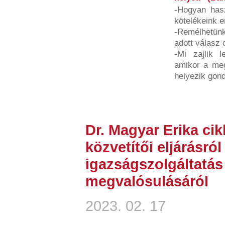
-Hogyan hasz
kötelékeink e
-Remélhetünk
adott válasz 
-Mi zajlik l
amikor a megt
helyezik gond
Dr. Magyar Erika ci
közvetítői eljárásról
igazságszolgáltatá
megvalósulásáról
2023. 02. 17