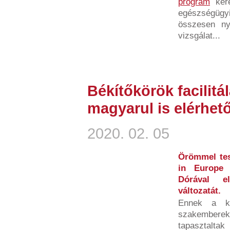
program
kere
egészségügyi
összesen ny
vizsgálat...
Békítőkörök facilit
magyarul is elérhet
2020. 02. 05
Örömmel tes
in Europe 
Dórával el
változatát.
Ennek a ki
szakemberek
tapasztalta