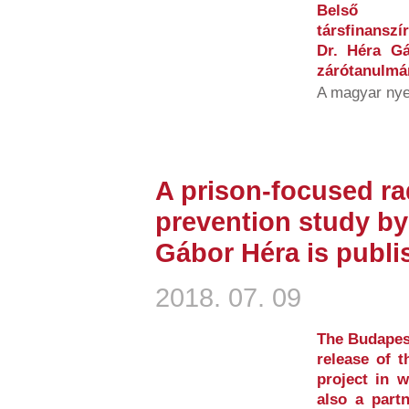
Belső 
társfinansz
Dr. Héra Gá
zárótanulmán
A magyar nye
A prison-focused ra
prevention study by
Gábor Héra is publi
2018. 07. 09
The Budapest
release of 
project in 
also a partn