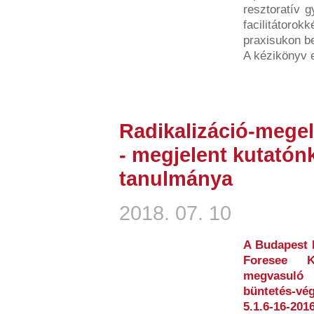
resztoratív g
facilitátorok
praxisukon bel
A kézikönyv 
Radikalizáció-mege
- megjelent kutatónk
tanulmánya
2018. 07. 10
A Budapest 
Foresee Ku
megvasuló 
büntetés-vé
5.1.6-16-2