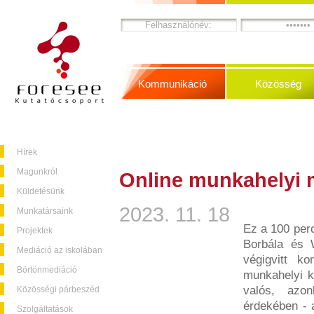
Kommunikáció
Közösség
Hírek
Magunkról
Online munkahelyi 
Küldetésünk
2023. 11. 18
Munkatársaink
Ez a 100 perc
Projektek
Borbála és W
Mediáció az iskolában
végigvitt ko
Börtönmediáció
munkahelyi ko
valós, azo
Közösségi párbeszéd
érdekében - a
Szolgáltatások