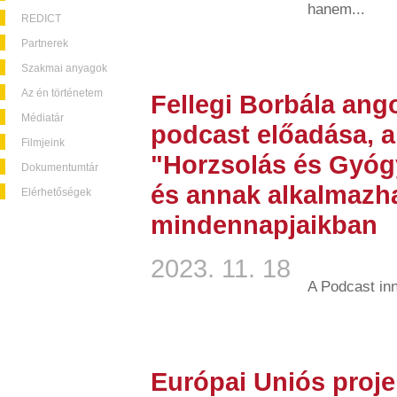
hanem...
REDICT
Partnerek
Szakmai anyagok
Az én történetem
Fellegi Borbála ang
Médiatár
podcast előadása, a
Filmjeink
"Horzsolás és Gyóg
Dokumentumtár
és annak alkalmazh
Elérhetőségek
mindennapjaikban
2023. 11. 18
A Podcast in
Európai Uniós proje