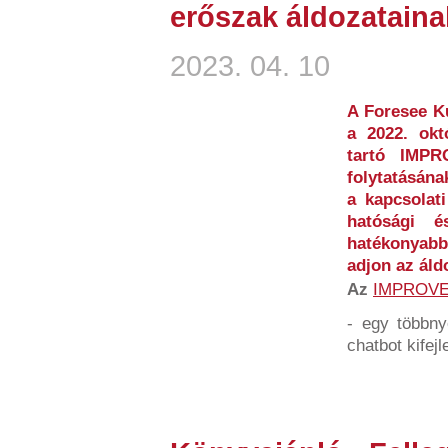
erőszak áldozataina
2023. 04. 10
A Foresee Ku
a 2022. okt
tartó IMP
folytatásána
a kapcsolati
hatósági és
hatékonyabb
adjon az áld
Az
IMPROV
- egy többny
chatbot kifejl