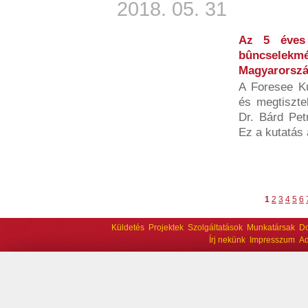
2018. 05. 31
Az 5 éves 
bûncsele
Magyarorszá
A Foresee Ku
és megtiszte
Dr. Bárd Petr
Ez a kutatás 
1
2
3
4
5
6
Küldetés
Projektek
Szolgáltatások
Munkatársak
D
Írj nekünk
Impresszum
Ad