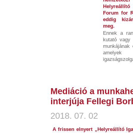
Helyreállít
Forum for R
eddig kizá
meg.
Ennek a ran
kutató vagy 
munkájának é
amelyek h
igazságszolgá
Mediáció a munkahe
interjúja Fellegi Bor
2018. 07. 02
A frissen elnyert „Helyreállító Ig