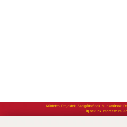
Küldetés
Projektek
Szolgáltatások
Munkatársak
D
Írj nekünk
Impresszum
Ad