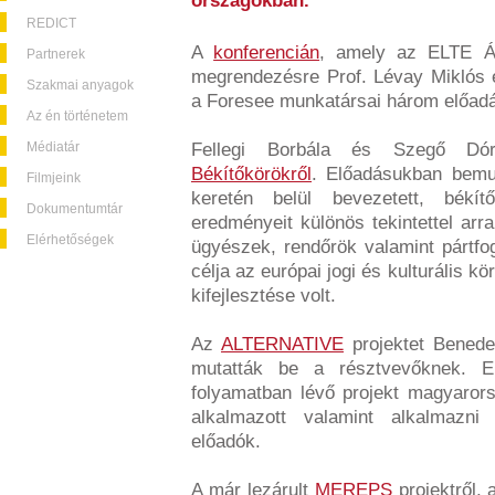
országokban.
REDICT
A
konferencián
, amely az ELTE Ál
Partnerek
megrendezésre Prof. Lévay Miklós é
Szakmai anyagok
a Foresee munkatársai három előadás
Az én történetem
Médiatár
Fellegi Borbála és Szegő Dór
Békítőkörökről
. Előadásukban bemu
Filmjeink
keretén belül bevezetett, békít
Dokumentumtár
eredményeit különös tekintettel arr
Elérhetőségek
ügyészek, rendőrök valamint pártfo
célja az európai jogi és kulturális 
kifejlesztése volt.
Az
ALTERNATIVE
projektet Benedek
mutatták be a résztvevőknek. E
folyamatban lévő projekt magyaror
alkalmazott valamint alkalmazni 
előadók.
A már lezárult
MEREPS
projektről, 