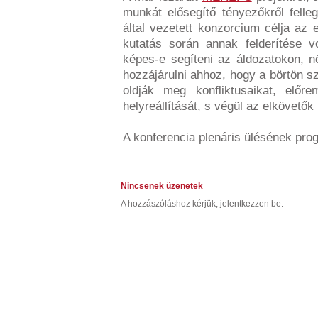
munkát elősegítő tényezőkről felleg
által vezetett konzorcium célja az
kutatás során annak felderítése v
képes-e segíteni az áldozatokon, nö
hozzájárulni ahhoz, hogy a börtön s
oldják meg konfliktusaikat, előre
helyreállítását, s végül az elkövetők
A konferencia plenáris ülésének pr
Nincsenek üzenetek
A hozzászóláshoz kérjük, jelentkezzen be.