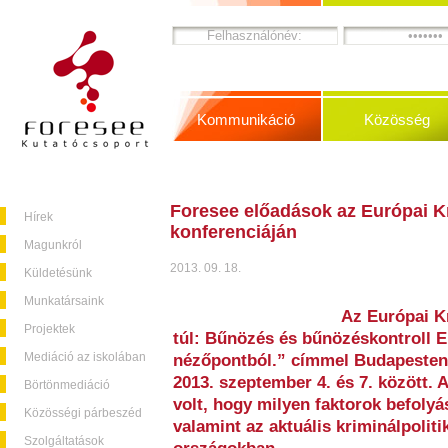
Kommunikáció
Közösség
Foresee előadások az Európai K
Hírek
konferenciáján
Magunkról
2013. 09. 18.
Küldetésünk
Munkatársaink
Az Európai K
Projektek
túl: Bűnözés és bűnözéskontroll 
Mediáció az iskolában
nézőpontból.” címmel Budapesten 
2013. szeptember 4. és 7. között. 
Börtönmediáció
volt, hogy milyen faktorok befolyá
Közösségi párbeszéd
valamint az aktuális kriminálpoli
Szolgáltatások