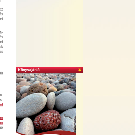
t.
oz
és
el
a-
és
et
ek
és
Könyvajánló
ül
 a
s-
et
em
em
mp