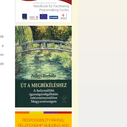
rök
, a
sem
ódi