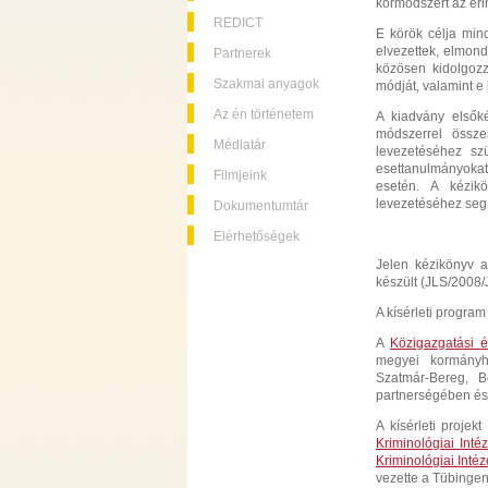
körmódszert az érin
REDICT
E körök célja min
elvezettek, elmon
Partnerek
közösen kidolgoz
Szakmai anyagok
módját, valamint e
Az én történetem
A kiadvány elsőké
módszerrel össze
Médiatár
levezetéséhez sz
esettanulmányokat
Filmjeink
esetén. A kézikö
levezetéséhez segít
Dokumentumtár
Elérhetőségek
Jelen kézikönyv a
készült (JLS/200
A kísérleti progra
A
Közigazgatási é
megyei kormányh
Szatmár-Bereg, 
partnerségében é
A kísérleti proje
Kriminológiai Inté
Kriminológiai Inté
vezette a Tübinge