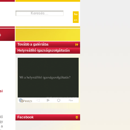
hu
en
ó
Tovább a galériába
Helyreállító igazságszolgáltatás
si
lő
Facebook
gy
 a