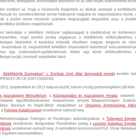
tett felek, támogatóik, közösségeik képviselői és az őket segítő szakemberek közöt
den esetben az, hogy a résztvevők megértsék az okokat, amelyek a konfliktush
dhassák és szembesüljenek annak hatásaival magukra és kapcsolataikra nézve, 
zák a jövőre nézve mindenki számára megnyugtató megoldást, azaz a jóvátét
 konfliktus jövőbeni megelőzését.
nt bemutatja a békítőkör módszer sajátosságait a mediációval és konferenci
hasonlítva, majd pontról pontra végigveszi a békítőkörök előkészítéséhez 
ükséges lépéseket. A kiadvány második részében magyar, belgiumi és ném
 olvashatunk tíz megvalósított békítőkör folyamatáról különböző bűncselekmény
nyv egy szakirodalom-gyűjteménnyel, illetve egy körök előkészítéséhez 
séget nyújtó, kivehető segédlettel zárul.
 „
Békítőkörök Európában" c. Európai Unió által támogatott projekt
keretén bel
8/JPEN015-30-CE-0267156/0039).
m 2011 szeptembere és 2013 májusa között, három ország partnerségében jött létre.
s Igazságügyi Minisztérium
, a
Közigazgatási és Igazságügyi Hivatal
, valamint
ivatalok együttműködésében megvalósuló projekt Magyarországon Szabolc
Békés, Baranya és Hajdú-Bihar megyékben az
Országos Kriminológiai Intéz
s a
Foresee Kutatócsoport
vezetésével valósult meg.
kt Németországban
Tübingen
és Reutlingen tartományokban, a
Tübingeni Egyet
zetének
vezetésével, Beligumban Flandriában pedig a
Leuveni Katolikus Egyet
zetének
vezetésével valósult meg. A nemzetközi konzorciumot Prof. Elmar Weiteka
ni Egyetem képviseletében.