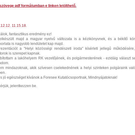
 szövege pdf formátumban e linken letölthető.
12.12. 11.15.18.
ulálok, fantasztikus eredmény ez!
lkészült majd a magyar nyelvű változata is a kézikönyvnek, és a békítő kö
orlata is nagyobb lendületet kap majd.
ezentációt a "Helyi közösségi rendészeti iroda" kísérleti jellegű működésére
orok is szerepet kapnak.
bítottam a lakóhelyem RK vezetőjének, és polgármesterének - ezidáig választ 
tudom.
tem mindazoknak, akik szívesen cselekednének a helyi szinteken polgáraink val
ben.
 és jó egészséget kívánok a Foresee Kutatócsoportnak, Mindnyájatoknak!
érjük, jelentkezzen be.