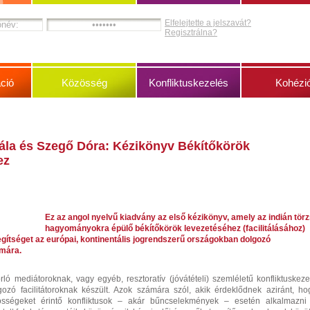
Elfelejtette a jelszavát?
Regisztrálna?
ció
Közösség
Konfliktuskezelés
Kohézi
bála és Szegő Dóra: Kézikönyv Békítőkörök
ez
Ez az angol nyelvű kiadvány az első kézikönyv, amely az indián törz
hagyományokra épülő békítőkörök levezetéséhez (facilitálásához)
segítséget az európai, kontinentális jogrendszerű országokban dolgozó
mára.
ló mediátoroknak, vagy egyéb, resztoratív (jóvátételi) szemléletű konfliktuskeze
ozó facilitátoroknak készült. Azok számára szól, akik érdeklődnek aziránt, ho
össégeket érintő konfliktusok – akár bűncselekmények – esetén alkalmazni