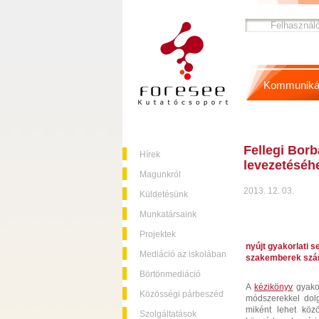
Kommuniká
Fellegi Bor
Hírek
levezetéséh
Magunkról
2013. 12. 03.
Küldetésünk
Munkatársaink
Projektek
nyújt gyakorlati 
Mediáció az iskolában
szakemberek szá
Börtönmediáció
A
kézikönyv
gyakor
Közösségi párbeszéd
módszerekkel dolg
miként lehet köz
Szolgáltatások