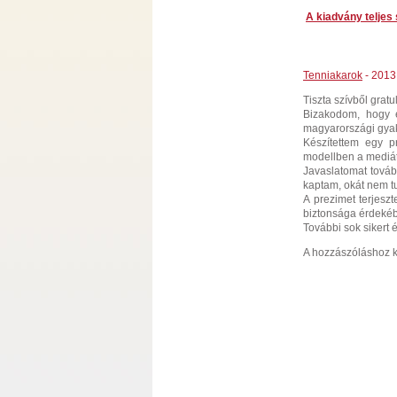
A kiadvány teljes
Tenniakarok
- 2013.
Tiszta szívből grat
Bizakodom, hogy e
magyarországi gyak
Készítettem egy pr
modellben a mediát
Javaslatomat továb
kaptam, okát nem 
A prezimet terjesz
biztonsága érdeké
További sok sikert
A hozzászóláshoz k