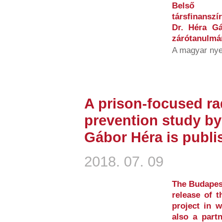
Belső 
társfinansz
Dr. Héra Gá
zárótanulmán
A magyar nye
A prison-focused ra
prevention study by
Gábor Héra is publi
2018. 07. 09
The Budapest
release of 
project in 
also a partn