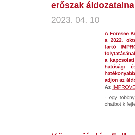
erőszak áldozataina
2023. 04. 10
A Foresee Ku
a 2022. okt
tartó IMP
folytatásána
a kapcsolati
hatósági és
hatékonyabb
adjon az áld
Az
IMPROV
- egy többny
chatbot kifejl