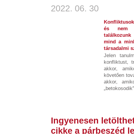
2022. 06. 30
Konfliktusok
és nem b
találkozunk
mind a minke
társadalmi 
Jelen tanulm
konfliktust, 
akkor, amik
követően tov
akkor, amiko
„betokosodik”,
Ingyenesen letölthe
cikke a párbeszéd l