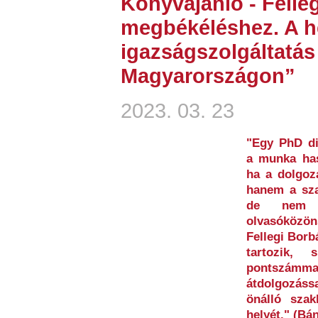
Könyvajánló - Felleg
megbékéléshez. A he
igazságszolgáltatá
Magyarországon”
2023. 03. 23
"Egy PhD di
a munka has
ha a dolgoz
hanem a szak
de nem e
olvasóközön
Fellegi Borb
tartozik,
pontszám
átdolgozáss
önálló szak
helyét." (Bá