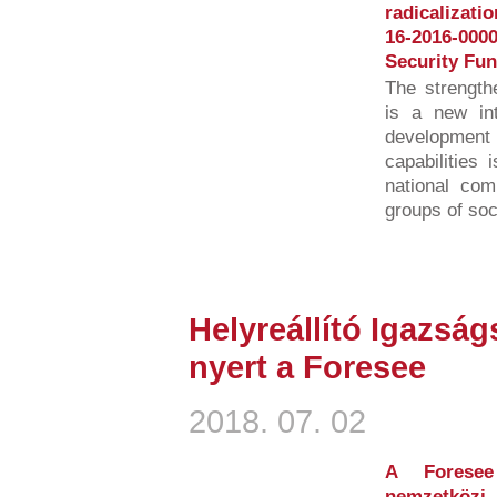
radicalizati
16-2016-00
Security Fun
The strength
is a new int
developmen
capabilities 
national com
groups of soci
Helyreállító Igazság
nyert a Foresee
2018. 07. 02
A Foresee
nemzetköz