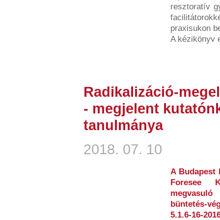
resztoratív g
facilitátorok
praxisukon bel
A kézikönyv 
Radikalizáció-mege
- megjelent kutatónk
tanulmánya
2018. 07. 10
A Budapest 
Foresee Ku
megvasuló 
büntetés-vé
5.1.6-16-2