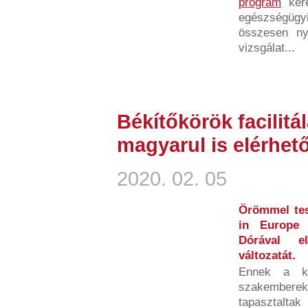
program
kere
egészségügyi
összesen ny
vizsgálat...
Békítőkörök facilit
magyarul is elérhet
2020. 02. 05
Örömmel tes
in Europe 
Dórával el
változatát.
Ennek a ki
szakemberek
tapasztalta