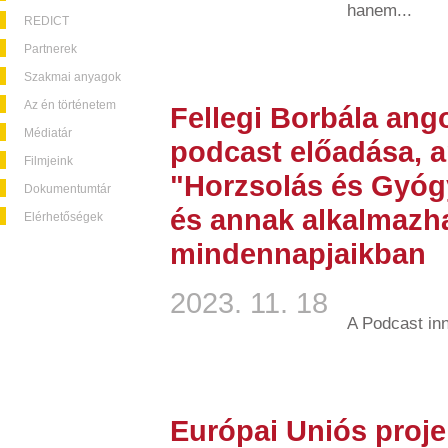
hanem...
REDICT
Partnerek
Szakmai anyagok
Az én történetem
Fellegi Borbála ang
Médiatár
podcast előadása, a
Filmjeink
"Horzsolás és Gyóg
Dokumentumtár
és annak alkalmazh
Elérhetőségek
mindennapjaikban
2023. 11. 18
A Podcast in
Európai Uniós proje