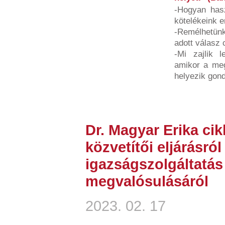
-Hogyan hasz
kötelékeink e
-Remélhetünk
adott válasz 
-Mi zajlik l
amikor a megt
helyezik gond
Dr. Magyar Erika ci
közvetítői eljárásról
igazságszolgáltatá
megvalósulásáról
2023. 02. 17