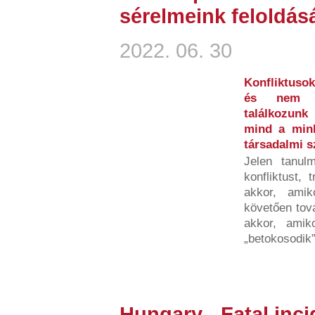
sérelmeink feloldás
2022. 06. 30
Konfliktusok
és nem b
találkozunk
mind a minke
társadalmi 
Jelen tanulm
konfliktust, 
akkor, amik
követően tov
akkor, amiko
„betokosodik”,
Hungary - Fatal inci