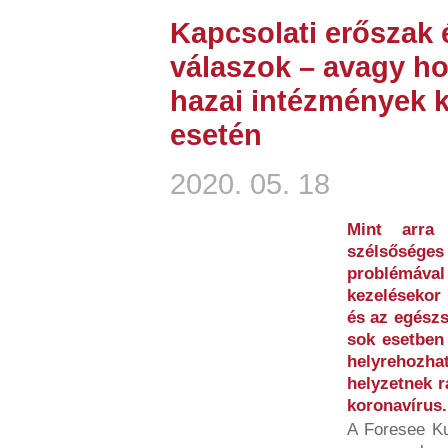
Kapcsolati erőszak 
válaszok – avagy h
hazai intézmények k
esetén
2020. 05. 18
Mint arra
szélsőséges 
problémáv
kezelésekor 
és az egészs
sok esetben
helyrehoz
helyzetnek r
koronavírus.
A Foresee K