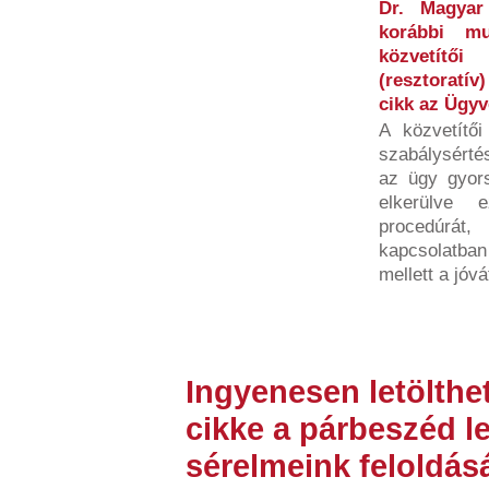
Dr. Magyar
korábbi mu
közvetítő
(resztoratív
cikk az Ügy
A közvetítői
szabálysértés
az ügy gyors
elkerülve 
procedúrá
kapcsolatban
mellett a jóvát
Ingyenesen letölthe
cikke a párbeszéd l
sérelmeink feloldá