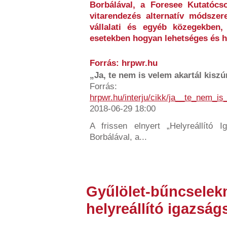
Borbálával, a Foresee Kutatócso
vitarendezés alternatív módszere
vállalati és egyéb közegekben,
esetekben hogyan lehetséges és h
Forrás: hrpwr.hu
„Ja, te nem is velem akartál kiszúr
Forrás:
hrpwr.hu/interju/cikk/ja__te_nem_i
2018-06-29 18:00
A frissen elnyert „Helyreállító Ig
Borbálával, a...
Gyűlölet-bűncselek
helyreállító igazság