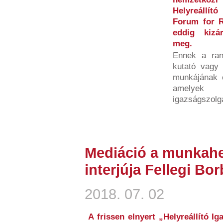
Helyreállít
Forum for R
eddig kizá
meg.
Ennek a ran
kutató vagy 
munkájának é
amelyek h
igazságszolgá
Mediáció a munkahe
interjúja Fellegi Bor
2018. 07. 02
A frissen elnyert „Helyreállító Ig