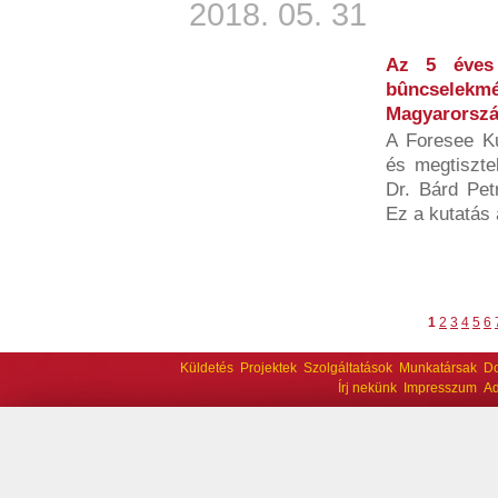
2018. 05. 31
Az 5 éves 
bûncsele
Magyarorszá
A Foresee Ku
és megtiszte
Dr. Bárd Petr
Ez a kutatás 
1
2
3
4
5
6
Küldetés
Projektek
Szolgáltatások
Munkatársak
D
Írj nekünk
Impresszum
Ad