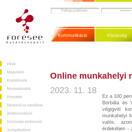
Kommunikáció
Közösség
Hírek
Magunkról
Online munkahelyi 
Küldetésünk
2023. 11. 18
Munkatársaink
Ez a 100 perc
Projektek
Borbála és W
Mediáció az iskolában
végigvitt ko
Börtönmediáció
munkahelyi ko
valós, azo
Közösségi párbeszéd
érdekében - a
Szolgáltatások