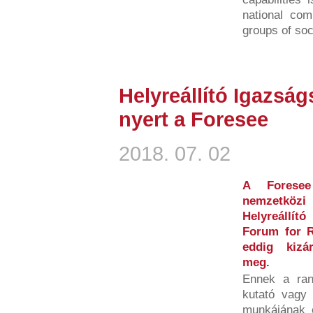
national com
groups of soci
Helyreállító Igazság
nyert a Foresee
2018. 07. 02
A Foresee
nemzetköz
Helyreállít
Forum for R
eddig kizá
meg.
Ennek a ran
kutató vagy 
munkájának é