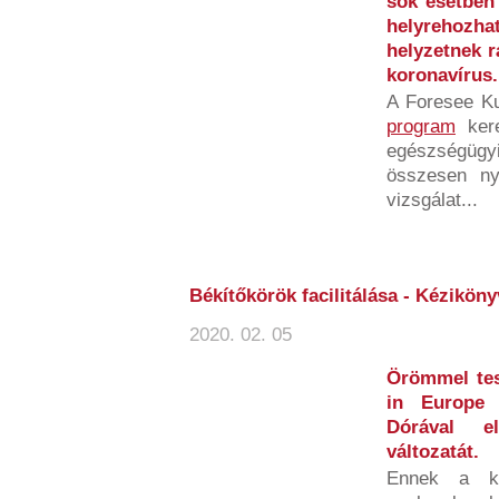
sok esetben
helyrehoz
helyzetnek r
koronavírus.
A Foresee K
program
kere
egészségügyi
összesen ny
vizsgálat...
Békítőkörök facilitálása - Kézikön
2020. 02. 05
Örömmel tes
in Europe 
Dórával el
változatát.
Ennek a ki