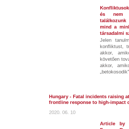
Konfliktusok
és nem b
találkozunk
mind a minke
társadalmi 
Jelen tanulm
konfliktust, 
akkor, amik
követően tov
akkor, amiko
„betokosodik”,
Hungary - Fatal incidents raising a
frontline response to high-impact 
2020. 06. 10
Article by