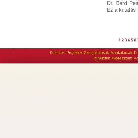
Dr. Bárd Petr
Ez a kutatás 
1
2
3
4
5
6
Küldetés
Projektek
Szolgáltatások
Munkatársak
D
Írj nekünk
Impresszum
Ad