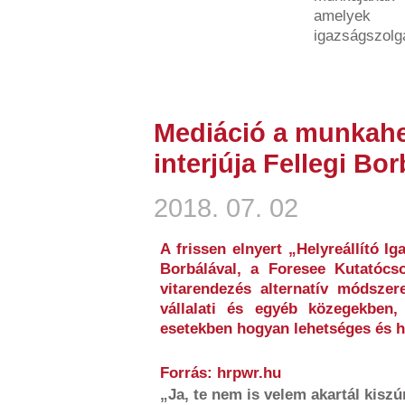
amelyek h
igazságszolgá
Mediáció a munkahe
interjúja Fellegi Bor
2018. 07. 02
A frissen elnyert „Helyreállító Ig
Borbálával, a Foresee Kutatócso
vitarendezés alternatív módszere
vállalati és egyéb közegekben,
esetekben hogyan lehetséges és h
Forrás: hrpwr.hu
„Ja, te nem is velem akartál kiszúr