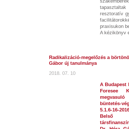
szakemberek
tapasztalta
resztoratív g
facilitátorok
praxisukon bel
A kézikönyv 
Radikalizáció-megelőzés a börtönö
Gábor új tanulmánya
2018. 07. 10
A Budapest 
Foresee Ku
megvasuló 
büntetés-vé
5.1.6-16-2
Belső 
társfinansz
Dr. Héra Gá