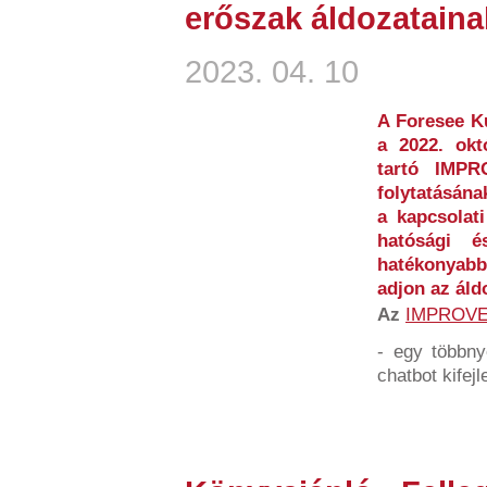
erőszak áldozataina
2023. 04. 10
A Foresee Ku
a 2022. okt
tartó IMP
folytatásána
a kapcsolati
hatósági és
hatékonyabb
adjon az áld
Az
IMPROV
- egy többny
chatbot kifejl