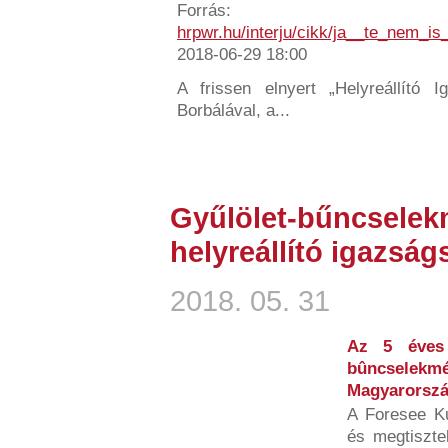
Forrás:
hrpwr.hu/interju/cikk/ja__te_nem_i
2018-06-29 18:00
A frissen elnyert „Helyreállító Ig
Borbálával, a...
Gyűlölet-bűncselek
helyreállító igazság
2018. 05. 31
Az 5 éves 
bûncsele
Magyarorszá
A Foresee Ku
és megtiszte