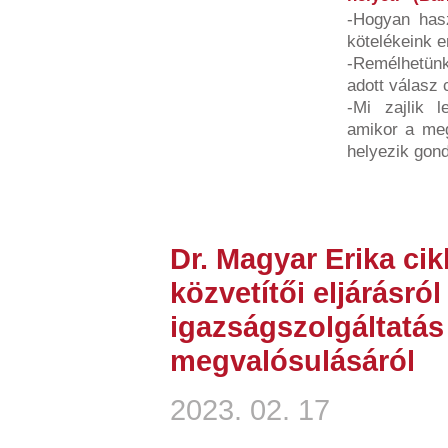
-Hogyan hasz
kötelékeink e
-Remélhetünk
adott válasz 
-Mi zajlik l
amikor a megt
helyezik gond
Dr. Magyar Erika ci
közvetítői eljárásról
igazságszolgáltatá
megvalósulásáról
2023. 02. 17