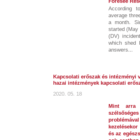
Foresee Res
According t
average three
a month. S
started (May 
(DV) inciden
which shed li
answers...
Kapcsolati erőszak és intézményi 
hazai intézmények kapcsolati erős
2020. 05. 18
Mint arra
szélsőséges 
problémáv
kezelésekor 
és az egészs