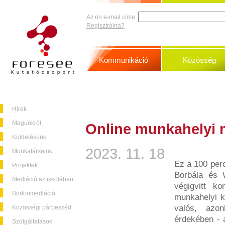
Az ön e-mail címe:
Regisztrálna?
Kommunikáció
Közösség
Hírek
Magunkról
Online munkahelyi 
Küldetésünk
2023. 11. 18
Munkatársaink
Ez a 100 perc
Projektek
Borbála és W
Mediáció az iskolában
végigvitt ko
Börtönmediáció
munkahelyi ko
valós, azo
Közösségi párbeszéd
érdekében - a
Szolgáltatások