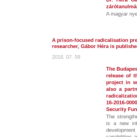
zárótanulmán
A magyar nye
A prison-focused radicalisation pr
researcher, Gábor Héra is publish
2018. 07. 09
The Budapest
release of 
project in 
also a partn
radicalizati
16-2016-00
Security Fun
The strength
is a new int
developmen
capabilities 