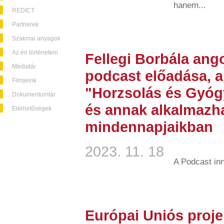
hanem...
REDICT
Partnerek
Szakmai anyagok
Az én történetem
Fellegi Borbála ang
Médiatár
podcast előadása, a
Filmjeink
"Horzsolás és Gyóg
Dokumentumtár
és annak alkalmazh
Elérhetőségek
mindennapjaikban
2023. 11. 18
A Podcast in
Európai Uniós proje