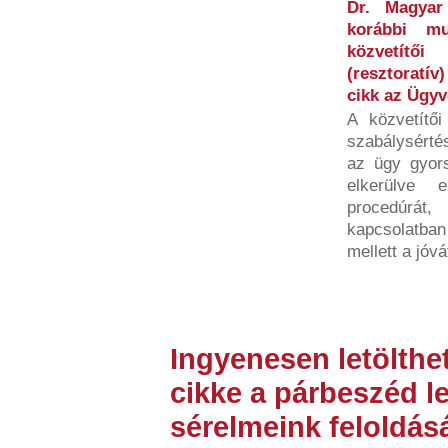
Dr. Magyar
korábbi mu
közvetítő
(resztoratív
cikk az Ügy
A közvetítői
szabálysértés
az ügy gyors
elkerülve 
procedúrá
kapcsolatban
mellett a jóvát
Ingyenesen letölthe
cikke a párbeszéd l
sérelmeink feloldá