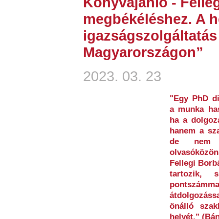
Könyvajánló - Felleg
megbékéléshez. A he
igazságszolgáltatá
Magyarországon”
2023. 03. 23
"Egy PhD di
a munka has
ha a dolgoz
hanem a szak
de nem e
olvasóközön
Fellegi Borb
tartozik,
pontszám
átdolgozáss
önálló szak
helyét." (Bá