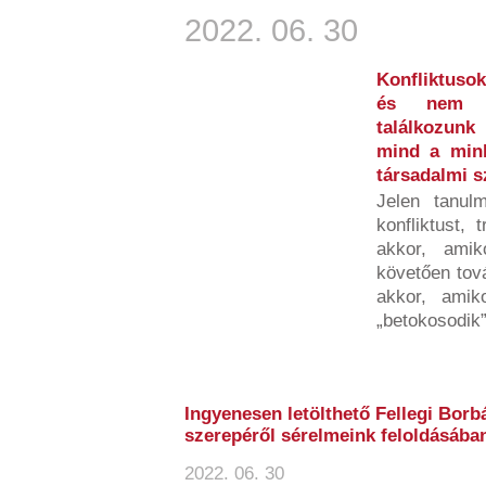
2022. 06. 30
Konfliktusok
és nem b
találkozunk
mind a minke
társadalmi 
Jelen tanulm
konfliktust, 
akkor, amik
követően tov
akkor, amiko
„betokosodik”,
Ingyenesen letölthető Fellegi Borbá
szerepéről sérelmeink feloldásába
2022. 06. 30